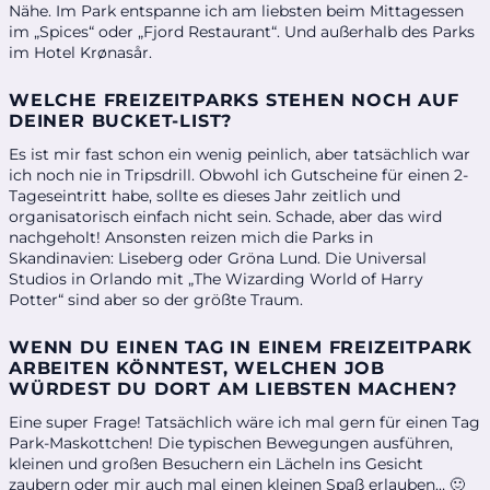
Nähe. Im Park entspanne ich am liebsten beim Mittagessen
im „Spices“ oder „Fjord Restaurant“. Und außerhalb des Parks
im Hotel Krønasår.
WELCHE FREIZEITPARKS STEHEN NOCH AUF
DEINER BUCKET-LIST?
Es ist mir fast schon ein wenig peinlich, aber tatsächlich war
ich noch nie in Tripsdrill. Obwohl ich Gutscheine für einen 2-
Tageseintritt habe, sollte es dieses Jahr zeitlich und
organisatorisch einfach nicht sein. Schade, aber das wird
nachgeholt! Ansonsten reizen mich die Parks in
Skandinavien: Liseberg oder Gröna Lund. Die Universal
Studios in Orlando mit „The Wizarding World of Harry
Potter“ sind aber so der größte Traum.
WENN DU EINEN TAG IN EINEM FREIZEITPARK
ARBEITEN KÖNNTEST, WELCHEN JOB
WÜRDEST DU DORT AM LIEBSTEN MACHEN?
Eine super Frage! Tatsächlich wäre ich mal gern für einen Tag
Park-Maskottchen! Die typischen Bewegungen ausführen,
kleinen und großen Besuchern ein Lächeln ins Gesicht
zaubern oder mir auch mal einen kleinen Spaß erlauben… 🙂