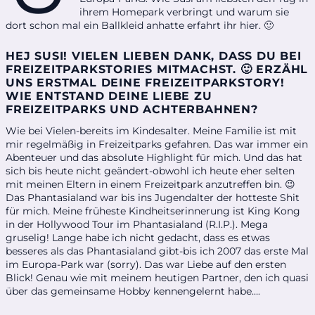
ihrem Homepark verbringt und warum sie
dort schon mal ein Ballkleid anhatte erfahrt ihr hier. 🙂
HEJ SUSI! VIELEN LIEBEN DANK, DASS DU BEI
FREIZEITPARKSTORIES MITMACHST. 🙂 ERZÄHL
UNS ERSTMAL DEINE FREIZEITPARKSTORY!
WIE ENTSTAND DEINE LIEBE ZU
FREIZEITPARKS UND ACHTERBAHNEN?
Wie bei Vielen-bereits im Kindesalter. Meine Familie ist mit
mir regelmäßig in Freizeitparks gefahren. Das war immer ein
Abenteuer und das absolute Highlight für mich. Und das hat
sich bis heute nicht geändert-obwohl ich heute eher selten
mit meinen Eltern in einem Freizeitpark anzutreffen bin. 😉
Das Phantasialand war bis ins Jugendalter der hotteste Shit
für mich. Meine früheste Kindheitserinnerung ist King Kong
in der Hollywood Tour im Phantasialand (R.I.P.). Mega
gruselig! Lange habe ich nicht gedacht, dass es etwas
besseres als das Phantasialand gibt-bis ich 2007 das erste Mal
im Europa-Park war (sorry). Das war Liebe auf den ersten
Blick! Genau wie mit meinem heutigen Partner, den ich quasi
über das gemeinsame Hobby kennengelernt habe….