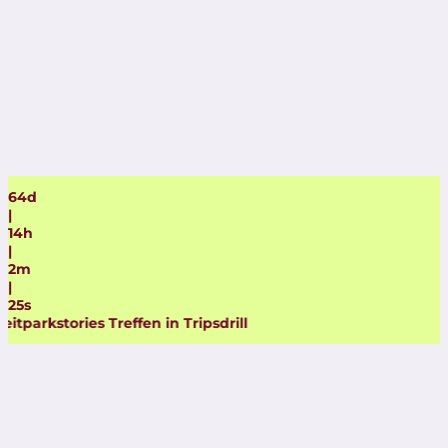
64
d
|
14
h
|
2
m
|
23
s
reffen in Tripsdrill