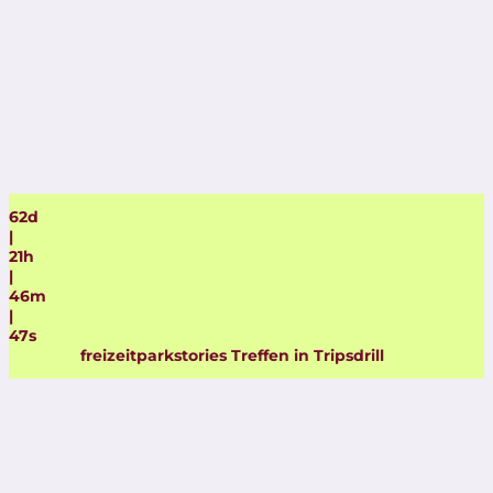
62
d
|
21
h
|
46
m
|
46
s
freizeitparkstories Treffen in Tripsdrill