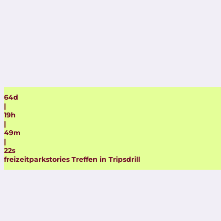
64
d
|
19
h
|
49
m
|
20
s
freizeitparkstories Treffen in Tripsdrill