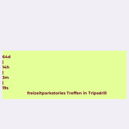
64
d
|
14
h
|
3
m
|
18
s
freizeitparkstories Treffen in Tripsdrill