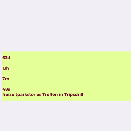
63
d
|
13
h
|
7
m
|
47
s
freizeitparkstories Treffen in Tripsdrill