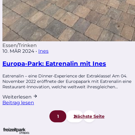
Essen/Trinken
10. MÄR 2024
•
Ines
Europa-Park: Eatrenalin mit Ines
Eatrenalin – eine Dinner-Experience der Extraklasse! Am 04.
November 2022 eröffnete der Europapark mit Eatrenalin eine
Restaurant-Innovation, welche weltweit ihresgleichen...
Weiterlesen
Beitrag lesen
1
2
Nächste Seite