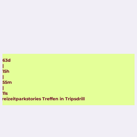
63
d
|
15
h
|
55
m
|
9
s
ffen in Tripsdrill