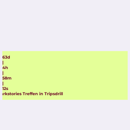
63
d
|
4
h
|
58
m
|
9
s
Tripsdrill