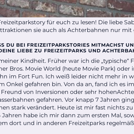
reizeitparkstory für euch zu lesen! Die liebe Sab
Attraktionen sie auch als Achterbahnen nur mi
SS DU BEI FREIZEITPARKSTORIES MITMACHST UND
DEINE LIEBE ZU FREIZEITPARKS UND ACHTERB
meiner Kindheit. Früher war ich die „typische“ 
ner Bros. Movie World (heute Movie Park) oder 
n im Fort Fun. Ich weiß leider nicht mehr in w
 Onkel gefahren bin. Von da an, fand ich es imm
in Freund von Inversionen oder sehr hohenAchte
asserbahnen gefahren. Vor knapp 7 Jahren ging
n stark verändert. Heute ist mir fast nichts zu
6 Jahren habe ich mir dann zum ersten Mal, sow
m dort und in anderen Freizeitparks regelmäßi