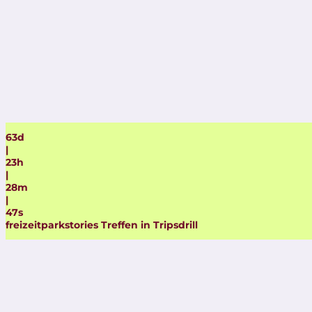
63
d
|
23
h
|
28
m
|
45
s
freizeitparkstories Treffen in Tripsdrill