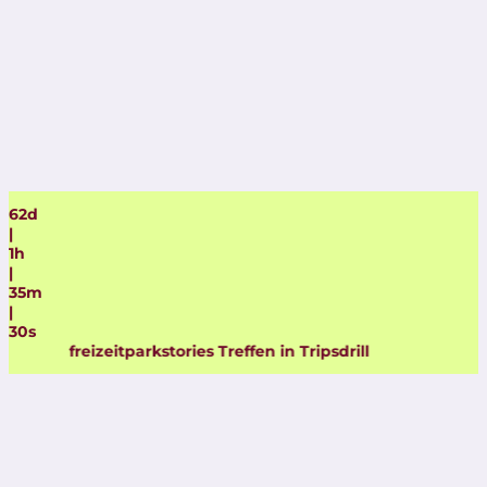
62
d
|
1
h
|
35
m
|
29
s
itparkstories Treffen in Tripsdrill