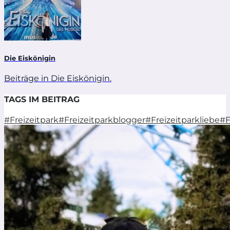
Die Eiskönigin
Beiträge in Die Eiskönigin.
TAGS IM BEITRAG
#Freizeitpark
#Freizeitparkblogger
#Freizeitparkliebe
#F