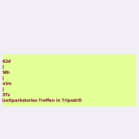
62
d
|
18
h
|
41
m
|
36
s
ries Treffen in Tripsdrill