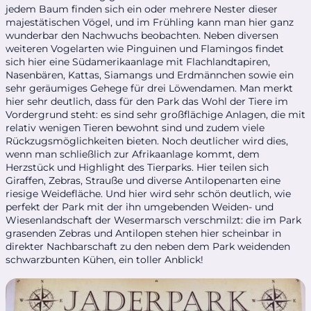
jedem Baum finden sich ein oder mehrere Nester dieser
majestätischen Vögel, und im Frühling kann man hier ganz
wunderbar den Nachwuchs beobachten. Neben diversen
weiteren Vogelarten wie Pinguinen und Flamingos findet
sich hier eine Südamerikaanlage mit Flachlandtapiren,
Nasenbären, Kattas, Siamangs und Erdmännchen sowie ein
sehr geräumiges Gehege für drei Löwendamen. Man merkt
hier sehr deutlich, dass für den Park das Wohl der Tiere im
Vordergrund steht: es sind sehr großflächige Anlagen, die mit
relativ wenigen Tieren bewohnt sind und zudem viele
Rückzugsmöglichkeiten bieten. Noch deutlicher wird dies,
wenn man schließlich zur Afrikaanlage kommt, dem
Herzstück und Highlight des Tierparks. Hier teilen sich
Giraffen, Zebras, Strauße und diverse Antilopenarten eine
riesige Weidefläche. Und hier wird sehr schön deutlich, wie
perfekt der Park mit der ihn umgebenden Weiden- und
Wiesenlandschaft der Wesermarsch verschmilzt: die im Park
grasenden Zebras und Antilopen stehen hier scheinbar in
direkter Nachbarschaft zu den neben dem Park weidenden
schwarzbunten Kühen, ein toller Anblick!