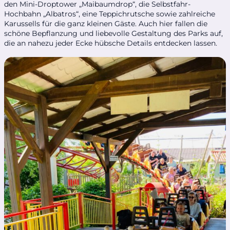
den Mini-Droptower „Maibaumdrop“, die Selbstfahr-
Hochbahn „Albatros“, eine Teppichrutsche sowie zahlreiche
Karussells für die ganz kleinen Gäste. Auch hier ​fallen die
schöne Bepflanzung und liebevolle Gestaltung des Parks auf,
die an nahezu jeder Ecke hübsche Details entdecken lassen.