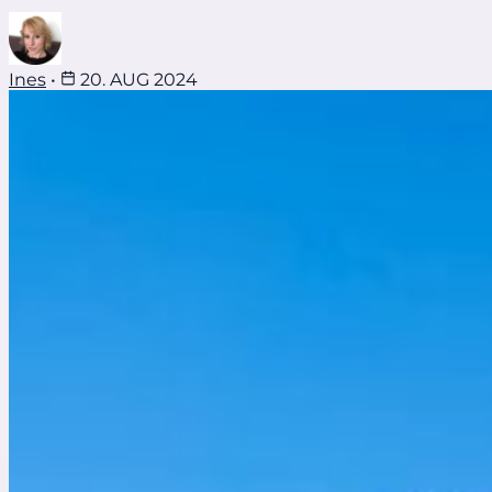
Ines
•
20. AUG 2024