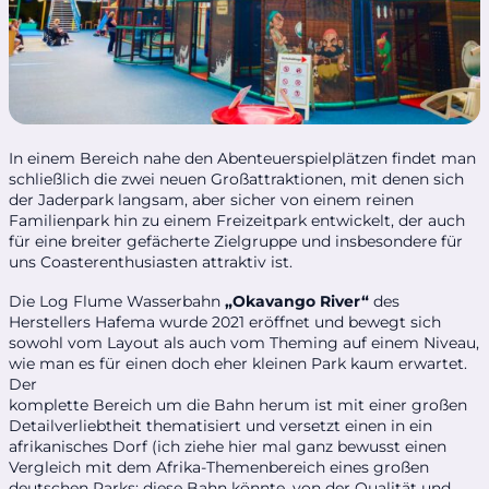
In einem Bereich nahe den Abenteuerspielplätzen findet man
schließlich die zwei neuen Großattraktionen, mit denen sich
der Jaderpark langsam, aber sicher von einem reinen
Familienpark hin zu einem Freizeitpark entwickelt, der auch
für eine breiter gefächerte Zielgruppe und insbesondere für
uns Coasterenthusiasten attraktiv ist.
Die Log Flume Wasserbahn
„Okavango River“
des
Herstellers Hafema wurde 2021 eröffnet und bewegt sich
sowohl vom Layout als auch vom Theming auf einem Niveau,
wie man es für einen doch eher kleinen Park kaum erwartet.
Der
komplette Bereich um die Bahn herum ist mit einer großen
Detailverliebtheit thematisiert und versetzt einen in ein
afrikanisches Dorf (ich ziehe hier mal ganz bewusst einen
Vergleich mit dem Afrika-Themenbereich eines großen
deutschen Parks: diese Bahn könnte, von der Qualität und