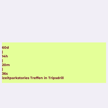
60
d
|
14
h
|
20
m
|
35
s
s Treffen in Tripsdrill