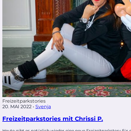
Freizeitparkstories
20. MAI 2022
•
Svenja
Freizeitparkstories mit Chrissi P.
Heute gibt es natürlich wieder eine neue Freizeitparkstory für eu