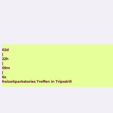
62
d
|
22
h
|
59
m
|
5
s
freizeitparkstories Treffen in Tripsdrill