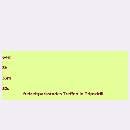
64
d
|
3
h
|
33
m
|
52
s
freizeitparkstories Treffen in Tripsdrill