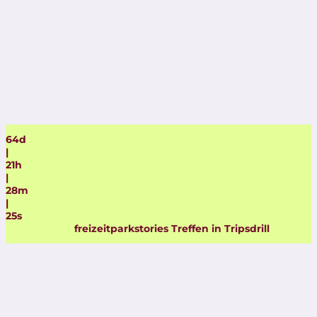
64
d
|
21
h
|
28
m
|
24
s
freizeitparkstories Treffen in Tripsdrill