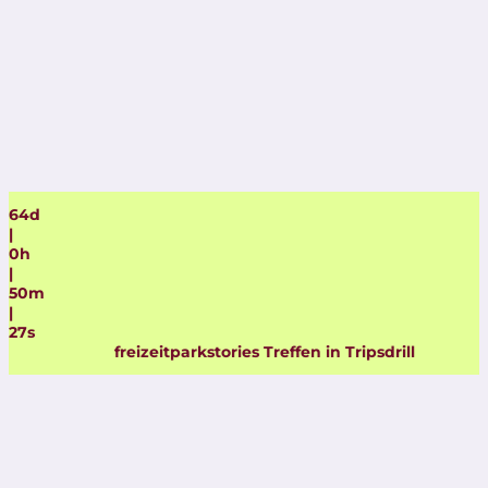
64
d
|
0
h
|
50
m
|
26
s
freizeitparkstories Treffen in Tripsdrill