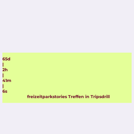
65
d
|
2
h
|
41
m
|
5
s
freizeitparkstories Treffen in Tripsdrill