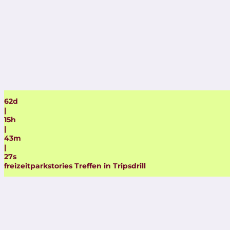
62
d
|
15
h
|
43
m
|
26
s
freizeitparkstories Treffen in Tripsdrill