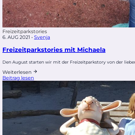
Freizeitparkstories
6. AUG 2021
•
Svenja
Freizeitparkstories mit Michaela
Den August starten wir mit der Freizeitparkstory von der liebe
Weiterlesen
Beitrag lesen