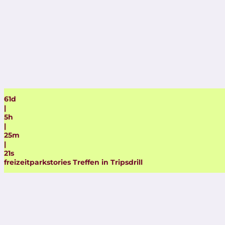
61
d
|
5
h
|
25
m
|
20
s
freizeitparkstories Treffen in Tripsdrill