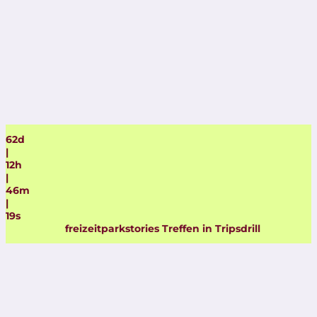
62
d
|
12
h
|
46
m
|
18
s
freizeitparkstories Treffen in Tripsdrill