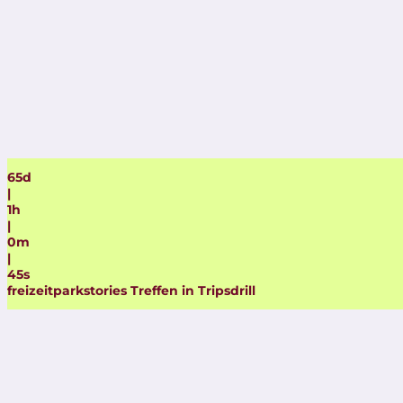
65
d
|
1
h
|
0
m
|
44
s
freizeitparkstories Treffen in Tripsdrill