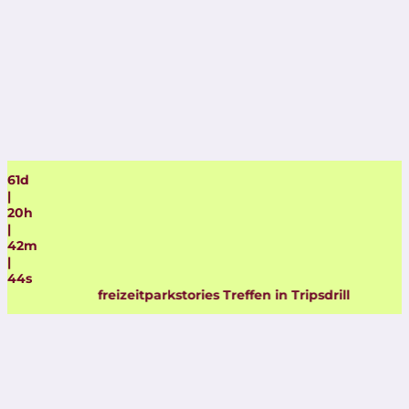
61
d
|
20
h
|
42
m
|
43
s
freizeitparkstories Treffen in Tripsdrill