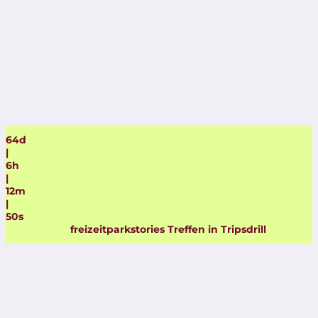
64
d
|
6
h
|
12
m
|
50
s
freizeitparkstories Treffen in Tripsdrill