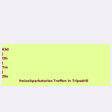
63
d
|
13
h
|
7
m
|
29
s
freizeitparkstories Treffen in Tripsdrill