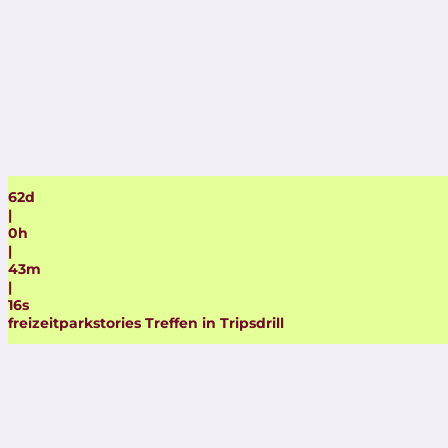
62
d
|
0
h
|
43
m
|
15
s
freizeitparkstories Treffen in Tripsdrill