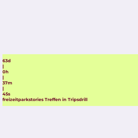
63
d
|
0
h
|
37
m
|
44
s
freizeitparkstories Treffen in Tripsdrill